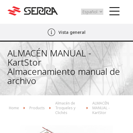
Select
your
language
Pasar
Vista general
al
contenido
principal
ALMACÉN MANUAL -
KartStor
Almacenamiento manual de
archivo
Almacén de
ALMACÉN
Home
Products
Troqueles y
MANUAL -
Clichés
KartStor