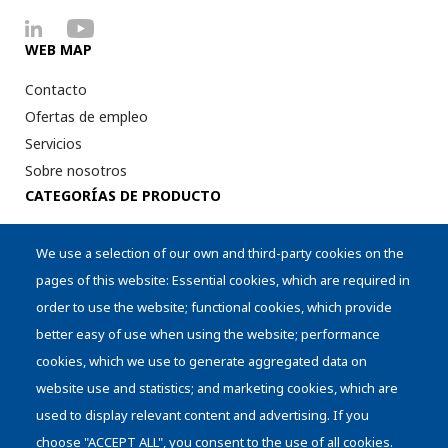
WEB MAP
Contacto
Ofertas de empleo
Servicios
Sobre nosotros
CATEGORÍAS DE PRODUCTO
Periféricos para la Impresión Digital
We use a selection of our own and third-party cookies on the
Sistemas de Intra-logística
pages of this website: Essential cookies, which are required in
Otros Equipos
order to use the website; functional cookies, which provide
Cilindros Troquelado Rotativo
better easy of use when using the website; performance
Almacenaje de Troqueles y Clichés
cookies, which we use to generate aggregated data on
Manipulación de Troqueles
website use and statistics; and marketing cookies, which are
used to display relevant content and advertising. If you
choose "ACCEPT ALL", you consent to the use of all cookies.