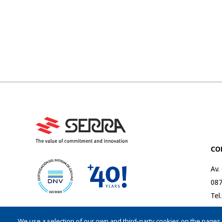
CO
Av.
087
Tel
Fax
Associate members of
We use a selection of our own and third-party cookies on the pages o