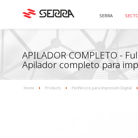
Main
navigation
SERRA
SECTO
Pasar
al
contenido
principal
APILADOR COMPLETO - Full
Apilador completo para impr
Home
Products
Periféricos para Impresión Digital