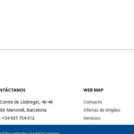
NTÁCTANOS
WEB MAP
 Comte de Llobregat, 46-48
Contacto
60 Martorell, Barcelona
Ofertas de empleo
.: +34 937 754 012
Servicios
: +34 937 754 053
Sobre nosotros
f this website: Essential cookies,